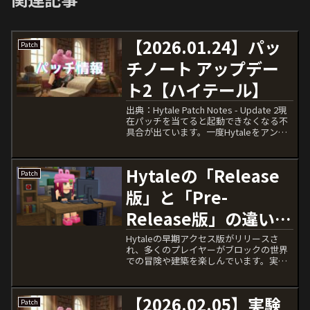
【2026.01.24】パッ
Patch
チノート アップデー
ト2【ハイテール】
出典：Hytale Patch Notes - Update 2現
在パッチを当てると起動できなくなる不
具合が出ています。一度Hytaleをアンイ
ンストールしてから再インストールする
と正常にインストールされ起動できるよ
うになります。コスメティ...
Hytaleの「Release
Patch
版」と「Pre-
Release版」の違いと
プレイ時の注意点
Hytaleの早期アクセス版がリリースさ
れ、多くのプレイヤーがブロックの世界
での冒険や建築を楽しんでいます。実は
ゲームを起動する際に、「Release版」
と「Pre-Release版」という2つの選択肢
があるのをご存じですか？これら2つの
【2026.02.05】実験
Patch
バ...