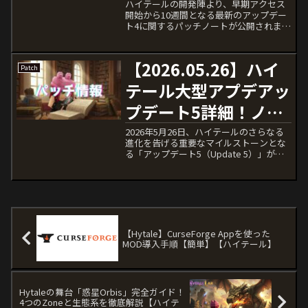
ロックと近接ボイスチ
ハイテールの開発陣より、早期アクセス
開始から10週間となる最新のアップデー
ャット実装
ト4に関するパッチノートが公開されまし
た。本記事では、各変更点が実際のゲー
【Hytale】
ムプレイやサーバー運営にどのような影
響を与えるのかを解説します。アップデ
【2026.05.26】ハイ
Patch
ート4の主要な変更点...
テール大型アプデアッ
プデート5詳細！ノン
コーディング開発ツー
2026年5月26日、ハイテールのさらなる
進化を告げる重要なマイルストーンとな
ルやサーバーブラウ
る「アップデート5（Update 5）」が正
式にリリースされました。今回のアップ
ザ、Discord連携など
デートは、ゲームプレイの快適性を向上
させるシステム更新から、コミュニティ
新要素が目白押し
主導 で ...
【Hytale】
【Hytale】CurseForge Appを使った
MOD導入手順【簡単】【ハイテール】
Hytaleの舞台「惑星Orbis」完全ガイド！
4つのZoneと生態系を徹底解説【ハイテ