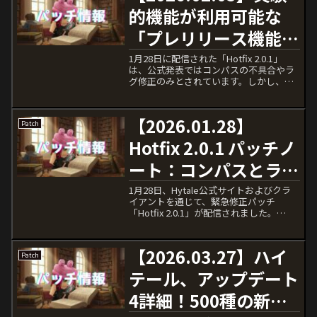
的機能が利用可能な
「プレリリース機能」
について【ハイテー
1月28日に配信された「Hotfix 2.0.1」
は、公式発表ではコンパスの不具合やラ
ル】
グ修正のみとされています。しかし、こ
のアップデートには公式パッチノートに
は記載されていない重要な変更が含まれ
ていました。それが、開発中の不安定な
【2026.01.28】
Patch
ビルドを先...
Hotfix 2.0.1 パッチノ
ート：コンパスとラグ
がついに修正【ハイテ
1月28日、Hytale公式サイトおよびクラ
イアントを通じて、緊急修正パッチ
ール】
「Hotfix 2.0.1」が配信されました。
Update 2（1月24日配信）以降、多くの
プレイヤーから報告されていた「コンパ
スの逆転」や「サーバー遅延（ラ
【2026.03.27】ハイ
Patch
グ）」...
テール、アップデート
4詳細！500種の新ブ