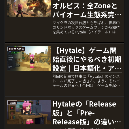
オルビス：全Zoneと
バイオーム生態系完全
ガイド【ハイテール】
マイクラの次世代版とも呼ばれ、世界中
のサンドボックスゲームファンから期待
を集めているHytale（ハイテール）は、
惑星オルビスを舞台とした壮大な冒険を
提供してくれます。惑星オルビスは、土
🌲、風🍃、水💧、火🔥という4つの元素
【Hytale】ゲーム開
お役立ち情報
（エレメント）に支...
始直後にやるべき初期
設定｜日本語化・アバ
ター・操作設定ガイド
前回の記事で無事に『Hytale』のインス
トールが完了した皆さん、ようこそハイ
【ハイテール】
テールの世界へ！今回は「ゲームを起動
してから、実際にワールドに降り立つま
で」にやっておくべき重要な初期設定を
解説します。 特にMinecraftに慣れ親しん
Hytaleの「Release
Patch
だプレ...
版」と「Pre-
Release版」の違いと