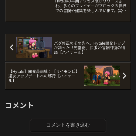
プレイ時の注意点
Hytaleの早期アクセス版がリリースさ
れ、多くのプレイヤーがブロックの世界
での冒険や建築を楽しんでいます。実は
ゲームを起動する際に、「Release版」
と「Pre-Release版」という2つの選択肢
があるのをご存じですか？これら2つの
バ...
バグ修正のその先へ。Hytale開発トップ
が語った「死霊術」拡張と信頼回復の物
語【ハイテール】
【Hytale】開発最前線：【サイモン氏】
週次アップデートへの移行【ハイテー
ル】
コメント
コメントを書き込む