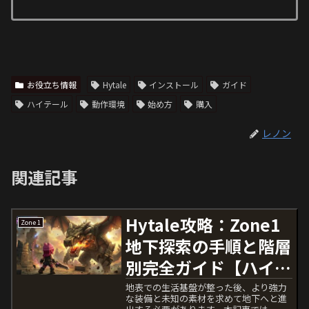
お役立ち情報
Hytale
インストール
ガイド
ハイテール
動作環境
始め方
購入
レノン
関連記事
Hytale攻略：Zone1
Zone 1
地下探索の手順と階層
別完全ガイド【ハイテ
ール】
地表での生活基盤が整った後、より強力
な装備と未知の素材を求めて地下へと進