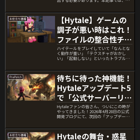
出する必要があります。本記事では、プ
レイヤーが実際に地下を攻略する際の手
順を、浅層から最深部のマグマエリアま
で段階的に解説します。※本記事は現在
【Hytale】ゲームの
お役立ち情報
の公開情報状況に基づくガ...
調子が悪い時はこれ！
ファイルの整合性チェ
ックと安全な再インス
ハイテールをプレイしていて「なんとな
く動作が重い」「テクスチャがおかし
トール手順【ハイテー
い」「起動しない」といったトラブルに
見舞われることはありませんか。Hytale
ル】
はまだアーリーアクセス版のため動作が
不安定です。また日本語化パッチを当て
待ちに待った神機能！
PrePatch
ている影響で動作がお...
Hytaleアップデート5
で「公式サーバーリス
ト」がついに実装
Hytaleファンの皆さん、ついにこの時が
やってきました！2026年4月28日の公式
開発ブログにて、次回の「アップデート
5」およびプレリリース版で「サーバーデ
ィスカバリー（公式サーバーリスト）」
が実装されることが大々的に発表されま
Hytaleの舞台・惑星
お役立ち情報
した。これ...